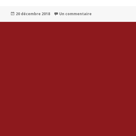
Publié
sur Bonjour tout le mo
20 décembre 2018
Un commentaire
le